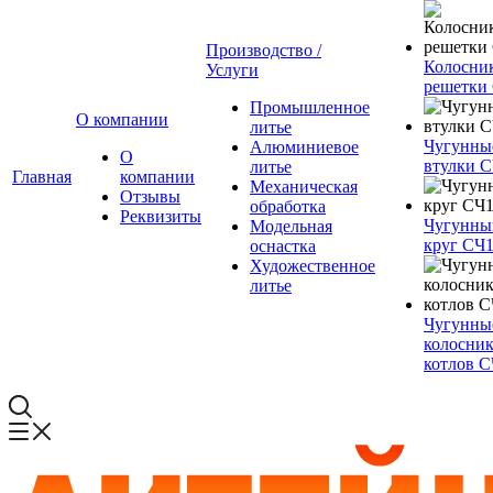
Производство /
Колосни
Услуги
решетки
Промышленное
О компании
литье
Чугунны
Алюминиевое
О
втулки 
литье
Главная
компании
Механическая
Отзывы
обработка
Реквизиты
Чугунны
Модельная
круг СЧ
оснастка
Художественное
литье
Чугунны
колосник
котлов 