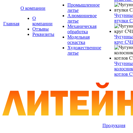
Промышленное
О компании
литье
Чугунны
Алюминиевое
О
втулки 
литье
Главная
компании
Механическая
Отзывы
обработка
Реквизиты
Чугунны
Модельная
круг СЧ
оснастка
Художественное
литье
Чугунны
колосник
котлов 
Продукция